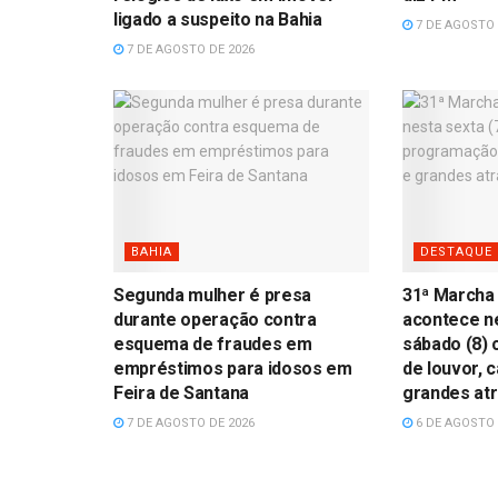
ligado a suspeito na Bahia
7 DE AGOSTO 
7 DE AGOSTO DE 2026
BAHIA
DESTAQUE
Segunda mulher é presa
31ª Marcha
durante operação contra
acontece ne
esquema de fraudes em
sábado (8)
empréstimos para idosos em
de louvor, 
Feira de Santana
grandes at
7 DE AGOSTO DE 2026
6 DE AGOSTO 