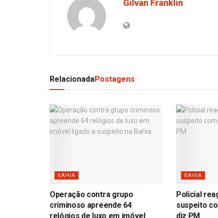
Gilvan Franklin
Relacionada
Postagens
BAHIA
BAHIA
Operação contra grupo
Policial re
criminoso apreende 64
suspeito co
relógios de luxo em imóvel
diz PM