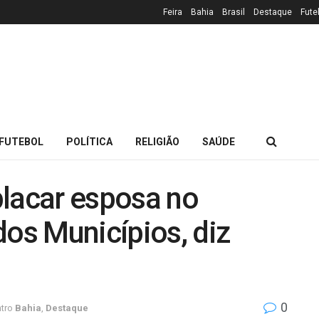
Feira
Bahia
Brasil
Destaque
Fute
FUTEBOL
POLÍTICA
RELIGIÃO
SAÚDE
placar esposa no
dos Municípios, diz
0
tro
Bahia
,
Destaque