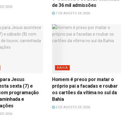
de 36 mil admissões
DE 2026
7 DE AGOSTO DE 2026
BAHIA
 para Jesus
Homem é preso por matar o
sta sexta (7) e
próprio pai a facadas e roubar
 com programação
os cartões da vítima no sul da
caminhada e
Bahia
rações
6 DE AGOSTO DE 2026
DE 2026