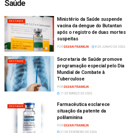
Saúde
Ministério da Saúde suspende
DESTAQUE
vacina da dengue do Butantan
após o registro de duas mortes
suspeitas
POR
GILVAN FRANKLIN
8 DE JUNHO DE 2026
Secretaria de Saúde promove
DESTAQUE
programação especial pelo Dia
Mundial de Combate à
Tuberculose
POR
GILVAN FRANKLIN
11 DE MARÇO DE 2026
Farmacêutica esclarece
DESTAQUE
situação da patente da
polilaminina
POR
GILVAN FRANKLIN
21 DE FEVEREIRO DE 2026