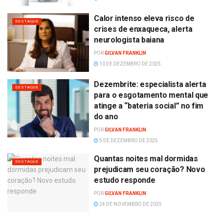
Calor intenso eleva risco de
DESTAQUE
crises de enxaqueca, alerta
neurologista baiana
POR
GILVAN FRANKLIN
10 DE DEZEMBRO DE 2025
Dezembrite: especialista alerta
DESTAQUE
para o esgotamento mental que
atinge a “bateria social” no fim
do ano
POR
GILVAN FRANKLIN
5 DE DEZEMBRO DE 2025
Quantas noites mal dormidas
DESTAQUE
prejudicam seu coração? Novo
estudo responde
POR
GILVAN FRANKLIN
24 DE NOVEMBRO DE 2025