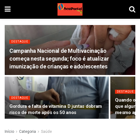
DESTAQUE
Campanha Nacional de Multivacinação
começa nesta segunda; foco é atualizar
imunização de crianças e adolescentes
DESTAQUE
DESTAQUE
Quando o cé
Gordura e falta de vitamina D juntas dobram
que alguma
risco de morte após os 50 anos
mesmo após
Início
Categoria
Saúde