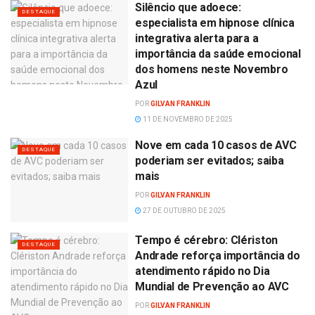
Silêncio que adoece:
DESTAQUE
especialista em hipnose clínica
integrativa alerta para a
importância da saúde emocional
dos homens neste Novembro
Azul
POR
GILVAN FRANKLIN
11 DE NOVEMBRO DE 2025
Nove em cada 10 casos de AVC
DESTAQUE
poderiam ser evitados; saiba
mais
POR
GILVAN FRANKLIN
27 DE OUTUBRO DE 2025
Tempo é cérebro: Clériston
DESTAQUE
Andrade reforça importância do
atendimento rápido no Dia
Mundial de Prevenção ao AVC
POR
GILVAN FRANKLIN