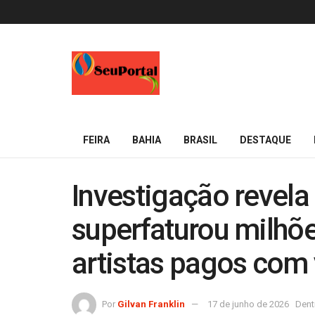
FEIRA
BAHIA
BRASIL
DESTAQUE
Investigação revel
superfaturou milhõ
artistas pagos com 
Por
Gilvan Franklin
17 de junho de 2026
Dent