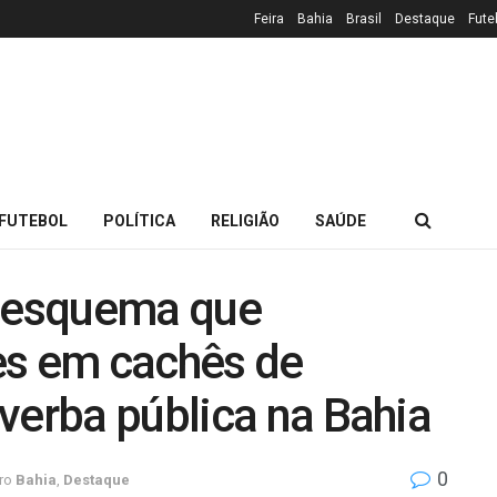
Feira
Bahia
Brasil
Destaque
Fute
FUTEBOL
POLÍTICA
RELIGIÃO
SAÚDE
a esquema que
es em cachês de
verba pública na Bahia
0
ro
Bahia
,
Destaque