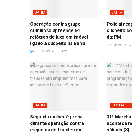
BAHIA
BAHIA
Operação contra grupo
Policial re
criminoso apreende 64
suspeito co
relógios de luxo em imóvel
diz PM
ligado a suspeito na Bahia
7 DE AGOSTO 
7 DE AGOSTO DE 2026
BAHIA
DESTAQUE
Segunda mulher é presa
31ª Marcha
durante operação contra
acontece ne
esquema de fraudes em
sábado (8)