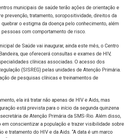
centros municipais de saúde terão ações de orientação e
 prevenção, tratamento, soropositividade, direitos da
é quebrar o estigma da doença pelo conhecimento, além
as pessoas com comportamento de risco.
cipal de Saúde vai inaugurar, ainda este mês, o Centro
 Bandeira, que oferecerá consultas e exames de HIV,
especialidades clínicas associadas. O acesso dos
 Regulação (SISREG) pelas unidades de Atenção Primária.
zação de pesquisas clínicas e treinamentos de
amento, ela irá tratar não apenas de HIV e Aids, mas
guração está prevista para o início da segunda quinzena
bsecretária de Atenção Primária da SMS-Rio. Além disso,
em conscientizar a população e trazer visibilidade sobre
o e tratamento do HIV e da Aids. “A data é um marco