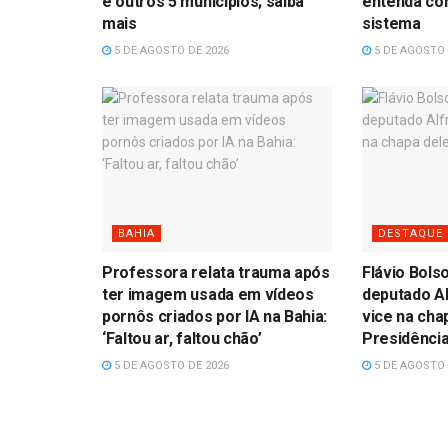
e outros 5 municípios; saiba
entenda com
mais
sistema
5 DE AGOSTO DE 2026
5 DE AGOSTO 
BAHIA
DESTAQUE
Professora relata trauma após
Flávio Bols
ter imagem usada em vídeos
deputado A
pornôs criados por IA na Bahia:
vice na cha
‘Faltou ar, faltou chão’
Presidênci
5 DE AGOSTO DE 2026
5 DE AGOSTO 