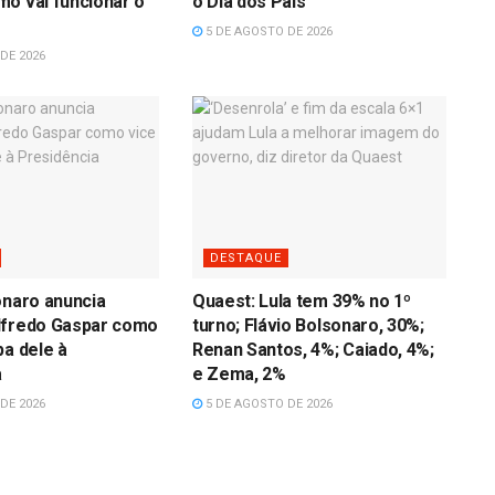
o vai funcionar o
o Dia dos Pais
5 DE AGOSTO DE 2026
DE 2026
DESTAQUE
onaro anuncia
Quaest: Lula tem 39% no 1º
lfredo Gaspar como
turno; Flávio Bolsonaro, 30%;
pa dele à
Renan Santos, 4%; Caiado, 4%;
a
e Zema, 2%
DE 2026
5 DE AGOSTO DE 2026