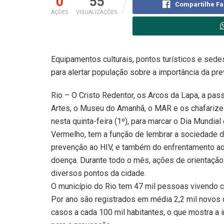
0
55
Compartilhe F
AÇÕES
VISUALIZAÇÕES
Equipamentos culturais, pontos turísticos e sed
para alertar população sobre a importância da pr
Rio – O Cristo Redentor, os Arcos da Lapa, a pas
Artes, o Museu do Amanhã, o MAR e os chafarize
nesta quinta-feira (1º), para marcar o Dia Mundial
Vermelho, tem a função de lembrar a sociedade d
prevenção ao HIV, e também do enfrentamento ao
doença. Durante todo o mês, ações de orientaçã
diversos pontos da cidade.
O município do Rio tem 47 mil pessoas vivendo c
Por ano são registrados em média 2,2 mil novos
casos a cada 100 mil habitantes, o que mostra a 