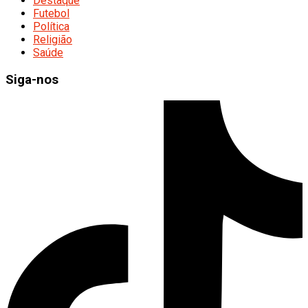
Destaque
Futebol
Política
Religião
Saúde
Siga-nos