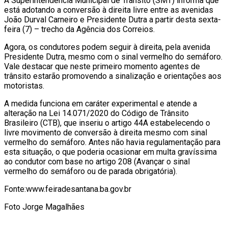
A Superintendência Municipal de Trânsito (SMT) informa que
está adotando a conversão à direita livre entre as avenidas
João Durval Carneiro e Presidente Dutra a partir desta sexta-
feira (7) – trecho da Agência dos Correios.
Agora, os condutores podem seguir à direita, pela avenida
Presidente Dutra, mesmo com o sinal vermelho do semáforo.
Vale destacar que neste primeiro momento agentes de
trânsito estarão promovendo a sinalização e orientações aos
motoristas.
A medida funciona em caráter experimental e atende a
alteração na Lei 14.071/2020 do Código de Trânsito
Brasileiro (CTB), que inseriu o artigo 44A estabelecendo o
livre movimento de conversão à direita mesmo com sinal
vermelho do semáforo. Antes não havia regulamentação para
esta situação, o que poderia ocasionar em multa gravíssima
ao condutor com base no artigo 208 (Avançar o sinal
vermelho do semáforo ou de parada obrigatória).
Fonte:www.feiradesantana.ba.gov.br
Foto Jorge Magalhães