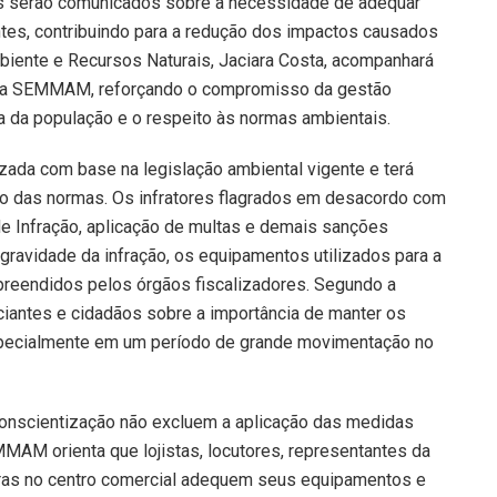
os serão comunicados sobre a necessidade de adequar
tes, contribuindo para a redução dos impactos causados
biente e Recursos Naturais, Jaciara Costa, acompanhará
 da SEMMAM, reforçando o compromisso da gestão
a da população e o respeito às normas ambientais.
ada com base na legislação ambiental vigente e terá
to das normas. Os infratores flagrados em desacordo com
 de Infração, aplicação de multas e demais sanções
gravidade da infração, os equipamentos utilizados para a
reendidos pelos órgãos fiscalizadores. Segundo a
rciantes e cidadãos sobre a importância de manter os
especialmente em um período de grande movimentação no
 conscientização não excluem a aplicação das medidas
MAM orienta que lojistas, locutores, representantes da
ras no centro comercial adequem seus equipamentos e