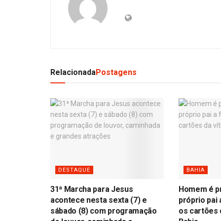
Relacionada
Postagens
DESTAQUE
BAHIA
31ª Marcha para Jesus
Homem é pr
acontece nesta sexta (7) e
próprio pai
sábado (8) com programação
os cartões 