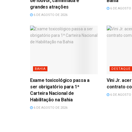
de louvor, caminhada e
Bahia
grandes atrações
6 DE AGOSTO 
6 DE AGOSTO DE 2026
BAHIA
DESTAQUE
Exame toxicológico passa a
Vini Jr. ac
ser obrigatório para 1ª
contrato co
Carteira Nacional de
6 DE AGOSTO 
Habilitação na Bahia
6 DE AGOSTO DE 2026