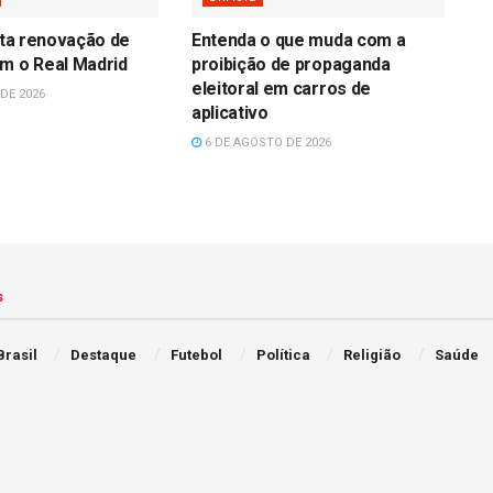
erta renovação de
Entenda o que muda com a
m o Real Madrid
proibição de propaganda
eleitoral em carros de
DE 2026
aplicativo
6 DE AGOSTO DE 2026
s
Brasil
Destaque
Futebol
Política
Religião
Saúde