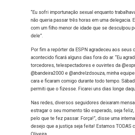
“Eu sofri importunação sexual enquanto trabalhava 
não queria passar três horas em uma delegacia. E
com um filho menor de idade que se desculpou pe
dele”.
Por fim a repórter da ESPN agradeceu aos seus c
acontecido ficará alguns dias fora do ar. “Eu agr
torcedores, telespectadores e ouvintes da @espn
@bandeira2000 e @andrelzdsouza, minha equipe n
cara e ficaram comigo durante todo tempo. Sábad
permiti que o fizesse. Ficarei uns dias longe daqu
Nas redes, diversos seguidores deixaram mensa
estragar o seu momento tão esperado, seja feliz,
pelo que te fez passar. Força!”, disse uma inter
desejo que a justiça seja feita! Estamos TODAS
Oliveira.