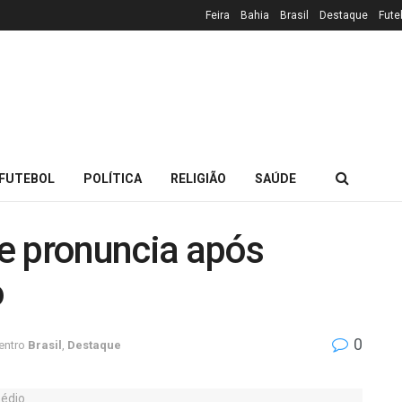
Feira
Bahia
Brasil
Destaque
Fute
FUTEBOL
POLÍTICA
RELIGIÃO
SAÚDE
e pronuncia após
o
0
entro
Brasil
,
Destaque