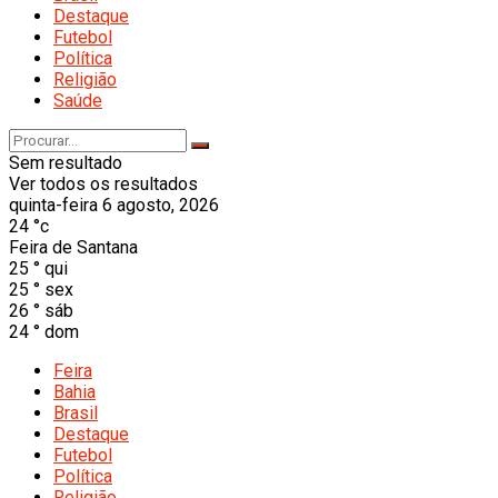
Destaque
Futebol
Política
Religião
Saúde
Sem resultado
Ver todos os resultados
quinta-feira 6 agosto, 2026
24
°c
Feira de Santana
25
°
qui
25
°
sex
26
°
sáb
24
°
dom
Feira
Bahia
Brasil
Destaque
Futebol
Política
Religião