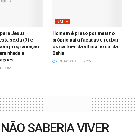
BAHIA
 para Jesus
Homem é preso por matar o
sta sexta (7) e
próprio pai a facadas e roubar
 com programação
os cartões da vítima no sul da
caminhada e
Bahia
rações
6 DE AGOSTO DE 2026
DE 2026
 NÃO SABERIA VIVER