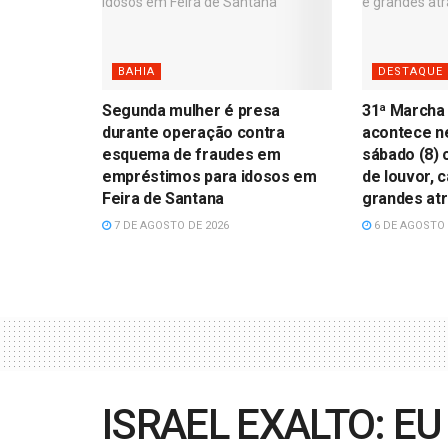
BAHIA
DESTAQUE
Segunda mulher é presa
31ª Marcha
durante operação contra
acontece ne
esquema de fraudes em
sábado (8)
empréstimos para idosos em
de louvor, 
Feira de Santana
grandes at
7 DE AGOSTO DE 2026
6 DE AGOSTO 
ISRAEL EXALTO: EU