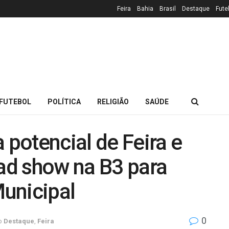
Feira
Bahia
Brasil
Destaque
Fute
FUTEBOL
POLÍTICA
RELIGIÃO
SAÚDE
 potencial de Feira e
oad show na B3 para
Municipal
0
o
Destaque
,
Feira