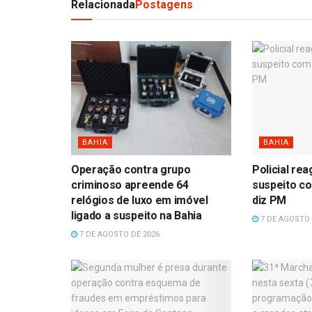
Relacionada
Postagens
BAHIA
BAHIA
Operação contra grupo
Policial re
criminoso apreende 64
suspeito co
relógios de luxo em imóvel
diz PM
ligado a suspeito na Bahia
7 DE AGOSTO 
7 DE AGOSTO DE 2026