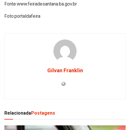
Fonte:www.feiradesantana.ba.gov.br
Foto:portaldafeira
Gilvan Franklin
Relacionada
Postagens