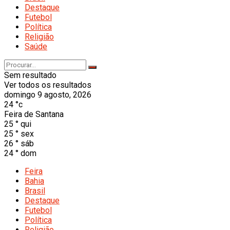
Destaque
Futebol
Política
Religião
Saúde
Sem resultado
Ver todos os resultados
domingo 9 agosto, 2026
24
°c
Feira de Santana
25
°
qui
25
°
sex
26
°
sáb
24
°
dom
Feira
Bahia
Brasil
Destaque
Futebol
Política
Religião