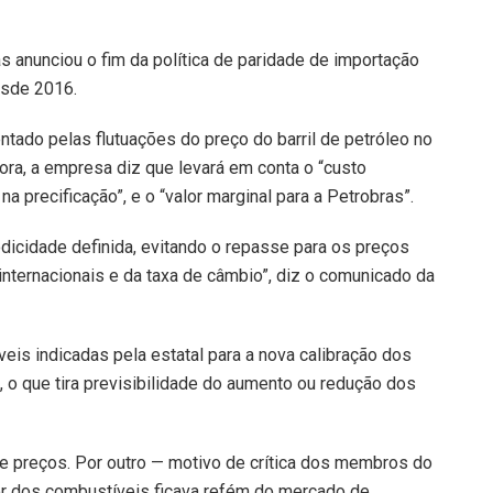
 anunciou o fim da política de paridade de importação
esde 2016.
entado pelas flutuações do preço do barril de petróleo no
gora, a empresa diz que levará em conta o “custo
 na precificação”, e o “valor marginal para a Petrobras”.
dicidade definida, evitando o repasse para os preços
 internacionais e da taxa de câmbio”, diz o comunicado da
eis indicadas pela estatal para a nova calibração dos
, o que tira previsibilidade do aumento ou redução dos
de preços. Por outro — motivo de crítica dos membros do
lor dos combustíveis ficava refém do mercado de