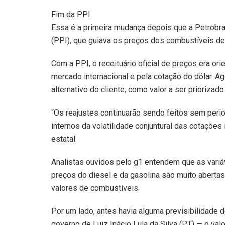
Fim da PPI
Essa é a primeira mudança depois que a Petrobras
(PPI), que guiava os preços dos combustíveis d
Com a PPI, o receituário oficial de preços era ori
mercado internacional e pela cotação do dólar. A
alternativo do cliente, como valor a ser priorizado
“Os reajustes continuarão sendo feitos sem perio
internos da volatilidade conjuntural das cotações
estatal.
Analistas ouvidos pelo g1 entendem que as variáv
preços do diesel e da gasolina são muito abertas
valores de combustíveis.
Por um lado, antes havia alguma previsibilidade 
governo de Luiz Inácio Lula da Silva (PT) — o va