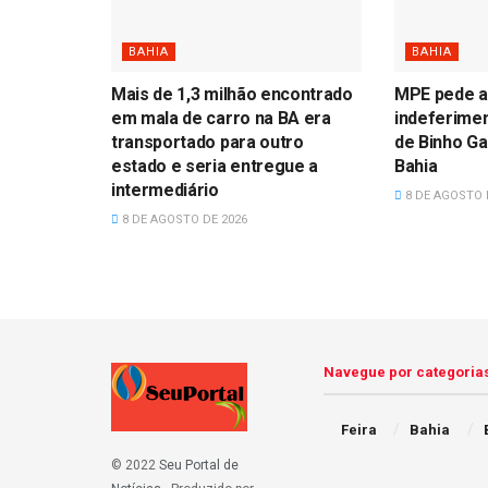
BAHIA
BAHIA
Mais de 1,3 milhão encontrado
MPE pede a
em mala de carro na BA era
indeferimen
transportado para outro
de Binho Ga
estado e seria entregue a
Bahia
intermediário
8 DE AGOSTO 
8 DE AGOSTO DE 2026
Navegue por categoria
Feira
Bahia
© 2022
Seu Portal de