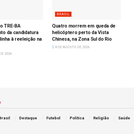
BRASIL
o TRE-BA
Quatro morrem em queda de
to da candidatura
helicóptero perto da Vista
linha à reeleição na
Chinesa, na Zona Sul do Rio
8 DE AGOSTO DE 2026
DE 2026
s
Brasil
Destaque
Futebol
Política
Religião
Saúde