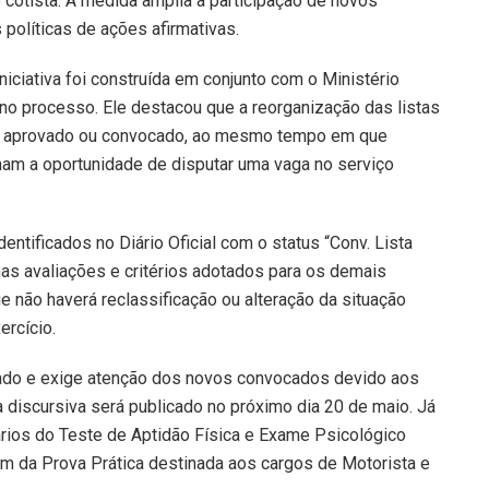
cotista. A medida amplia a participação de novos
 políticas de ações afirmativas.
iciativa foi construída em conjunto com o Ministério
a no processo. Ele destacou que a reorganização das listas
foi aprovado ou convocado, ao mesmo tempo em que
nham a oportunidade de disputar uma vaga no serviço
entificados no Diário Oficial com o status “Conv. Lista
s avaliações e critérios adotados para os demais
ue não haverá reclassificação ou alteração da situação
ercício.
lgado e exige atenção dos novos convocados devido aos
a discursiva será publicado no próximo dia 20 de maio. Já
ários do Teste de Aptidão Física e Exame Psicológico
ém da Prova Prática destinada aos cargos de Motorista e