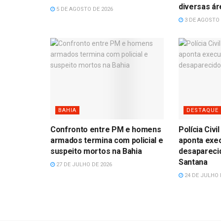
diversas á
5 DE AGOSTO DE 2026
3 DE AGOSTO 
BAHIA
DESTAQUE
Confronto entre PM e homens
Polícia Civ
armados termina com policial e
aponta exe
suspeito mortos na Bahia
desapareci
Santana
27 DE JULHO DE 2026
24 DE JULHO 