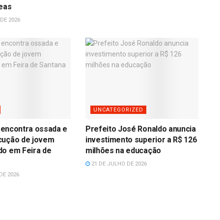
reas
DE 2026
UNCATEGORIZED
il encontra ossada e
Prefeito José Ronaldo anuncia
cução de jovem
investimento superior a R$ 126
do em Feira de
milhões na educação
21 DE JULHO DE 2026
DE 2026