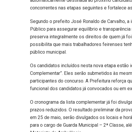
automaticamente destinada ao próximo candidato 
concorrentes nas etapas seguintes e fortalece as
Segundo o prefeito José Ronaldo de Carvalho, a in
Público para assegurar equilíbrio e transparênci
preserva integralmente os direitos de quem já 
possibilita que mais trabalhadores feirenses te
público municipal.
Os candidatos incluídos nesta nova etapa estão id
Complementar”. Eles serão submetidos às mesma
participantes do concurso. A Prefeitura reforça q
funcional dos candidatos já convocados ou em ex
O cronograma da lista complementar já foi divu
prazos reduzidos. O resultado preliminar da prov
em 25 de maio, serão divulgados os locais e hor
para o cargo de Guarda Municipal – 2ª Classe, al