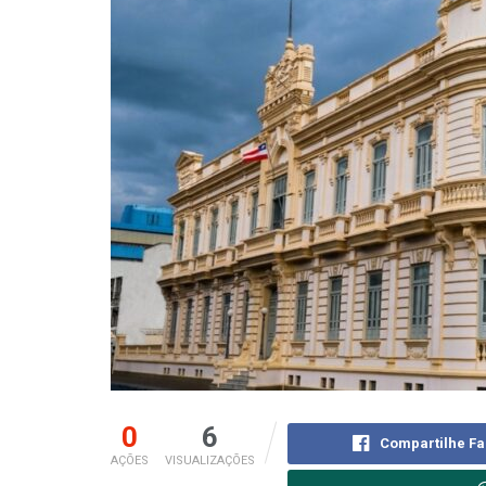
0
6
Compartilhe F
AÇÕES
VISUALIZAÇÕES