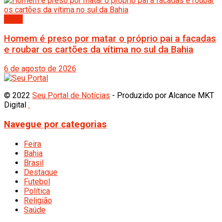
Bahia
Homem é preso por matar o próprio pai a facadas
e roubar os cartões da vítima no sul da Bahia
6 de agosto de 2026
© 2022
Seu Portal de Notícias
- Produzido por Alcance MKT
Digital
.
Navegue por categorias
Feira
Bahia
Brasil
Destaque
Futebol
Política
Religião
Saúde