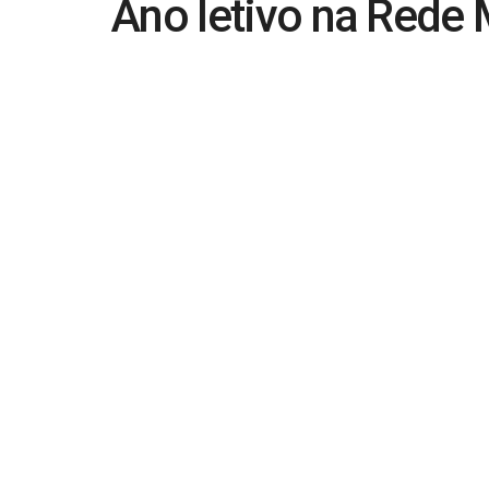
Ano letivo na Rede 
março e 29 de dez
Por
Gilvan Franklin
27 de janeiro de 2023
Den