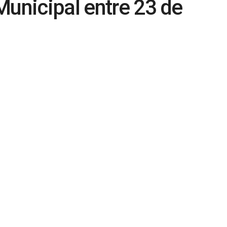
Municipal entre 23 de
embro
0
tro
Destaque
,
Feira