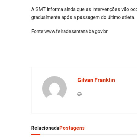
A SMT informa ainda que as intervenções vão ocor
gradualmente após a passagem do último atleta.
Fonte:www.feiradesantana.ba.gov.br
Gilvan Franklin
Relacionada
Postagens