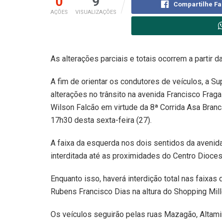
0
9
Compartilhe F
AÇÕES
VISUALIZAÇÕES
As alterações parciais e totais ocorrem a partir 
A fim de orientar os condutores de veículos, a S
alterações no trânsito na avenida Francisco Frag
Wilson Falcão em virtude da 8ª Corrida Asa Branca
17h30 desta sexta-feira (27).
A faixa da esquerda nos dois sentidos da avenid
interditada até as proximidades do Centro Dioces
Enquanto isso, haverá interdição total nas faixas 
Rubens Francisco Dias na altura do Shopping Mil
Os veículos seguirão pelas ruas Mazagão, Altamir