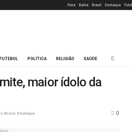
Feira
Bahia
Brasil
Destaque
Fute
FUTEBOL
POLÍTICA
RELIGIÃO
SAÚDE
ite, maior ídolo da
0
ro
Brasil
,
Destaque