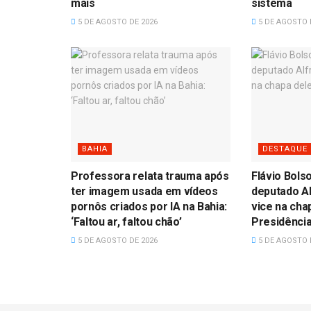
mais
sistema
5 DE AGOSTO DE 2026
5 DE AGOSTO 
BAHIA
DESTAQUE
Professora relata trauma após
Flávio Bols
ter imagem usada em vídeos
deputado A
pornôs criados por IA na Bahia:
vice na cha
‘Faltou ar, faltou chão’
Presidênci
5 DE AGOSTO DE 2026
5 DE AGOSTO 