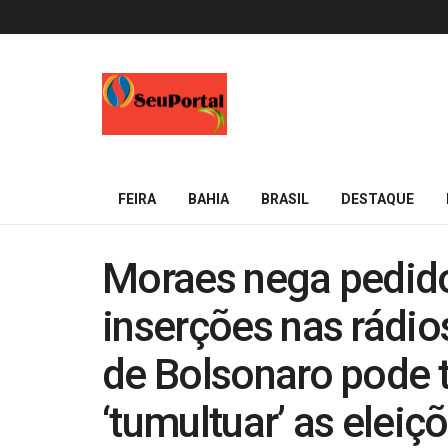
FEIRA
BAHIA
BRASIL
DESTAQUE
Moraes nega pedido
inserções nas rádi
de Bolsonaro pode t
‘tumultuar’ as eleiç