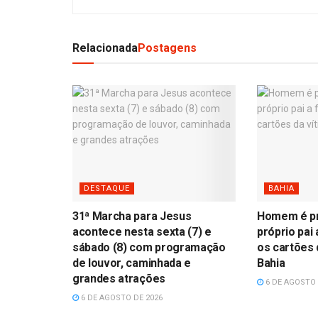
Relacionada
Postagens
DESTAQUE
BAHIA
31ª Marcha para Jesus
Homem é pr
acontece nesta sexta (7) e
próprio pai
sábado (8) com programação
os cartões 
de louvor, caminhada e
Bahia
grandes atrações
6 DE AGOSTO 
6 DE AGOSTO DE 2026