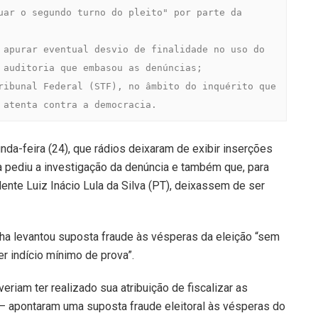
uar o segundo turno do pleito" por parte da 
 apurar eventual desvio de finalidade no uso do 
 auditoria que embasou as denúncias;

ribunal Federal (STF), no âmbito do inquérito que 
 atenta contra a democracia.
da-feira (24), que rádios deixaram de exibir inserções
a pediu a investigação da denúncia e também que, para
ente Luiz Inácio Lula da Silva (PT), deixassem de ser
ha levantou suposta fraude às vésperas da eleição “sem
er indício mínimo de prova”.
riam ter realizado sua atribuição de fiscalizar as
— apontaram uma suposta fraude eleitoral às vésperas do