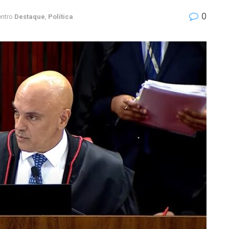
0
ntro
Destaque
,
Política