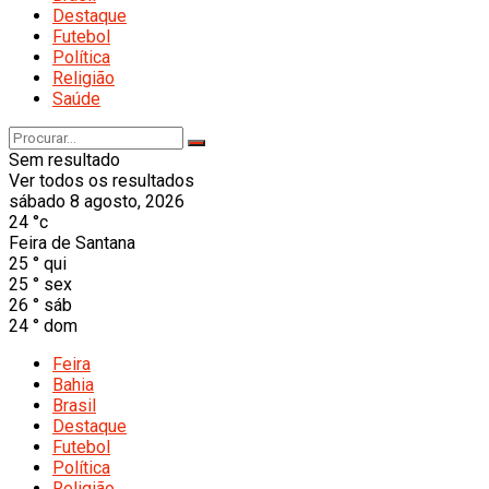
Destaque
Futebol
Política
Religião
Saúde
Sem resultado
Ver todos os resultados
sábado 8 agosto, 2026
24
°c
Feira de Santana
25
°
qui
25
°
sex
26
°
sáb
24
°
dom
Feira
Bahia
Brasil
Destaque
Futebol
Política
Religião