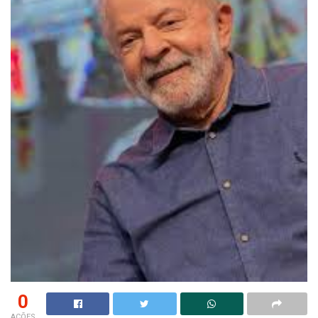
0
AÇÕES