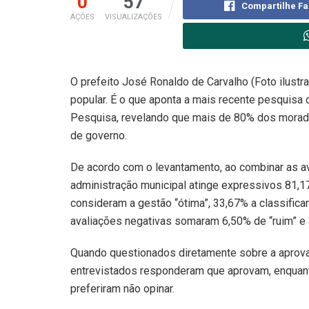
0
57
Compartilhe F
AÇÕES
VISUALIZAÇÕES
O prefeito José Ronaldo de Carvalho (Foto ilustr
popular. É o que aponta a mais recente pesquisa d
Pesquisa, revelando que mais de 80% dos morado
de governo.
De acordo com o levantamento, ao combinar as aval
administração municipal atinge expressivos 81,1
consideram a gestão “ótima”, 33,67% a classifica
avaliações negativas somaram 6,50% de “ruim” e
Quando questionados diretamente sobre a aprov
entrevistados responderam que aprovam, enquan
preferiram não opinar.