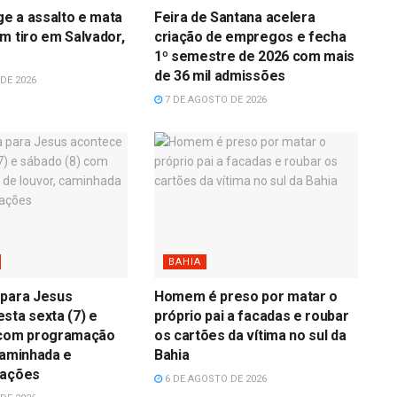
age a assalto e mata
Feira de Santana acelera
m tiro em Salvador,
criação de empregos e fecha
1º semestre de 2026 com mais
de 36 mil admissões
DE 2026
7 DE AGOSTO DE 2026
BAHIA
 para Jesus
Homem é preso por matar o
sta sexta (7) e
próprio pai a facadas e roubar
 com programação
os cartões da vítima no sul da
caminhada e
Bahia
rações
6 DE AGOSTO DE 2026