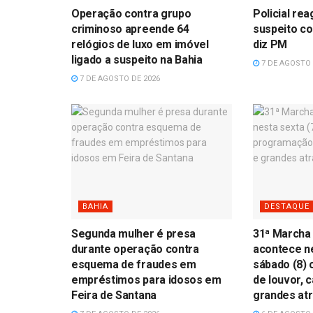
Operação contra grupo
Policial re
criminoso apreende 64
suspeito co
relógios de luxo em imóvel
diz PM
ligado a suspeito na Bahia
7 DE AGOSTO 
7 DE AGOSTO DE 2026
BAHIA
DESTAQUE
Segunda mulher é presa
31ª Marcha
durante operação contra
acontece ne
esquema de fraudes em
sábado (8)
empréstimos para idosos em
de louvor, 
Feira de Santana
grandes at