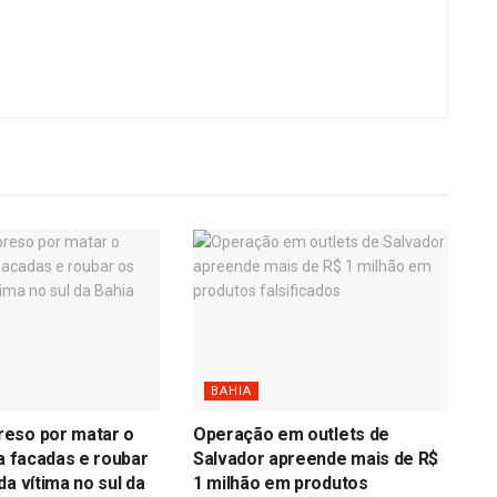
BAHIA
eso por matar o
Operação em outlets de
 a facadas e roubar
Salvador apreende mais de R$
da vítima no sul da
1 milhão em produtos