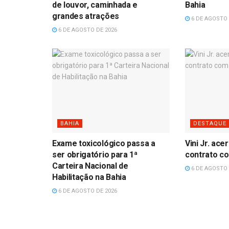
de louvor, caminhada e
Bahia
grandes atrações
6 DE AGOSTO 
6 DE AGOSTO DE 2026
BAHIA
DESTAQUE
Exame toxicológico passa a
Vini Jr. ac
ser obrigatório para 1ª
contrato co
Carteira Nacional de
6 DE AGOSTO 
Habilitação na Bahia
6 DE AGOSTO DE 2026