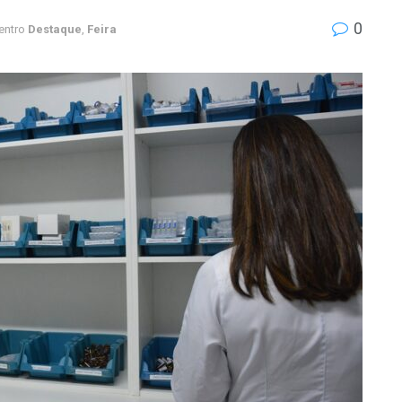
0
entro
Destaque
,
Feira