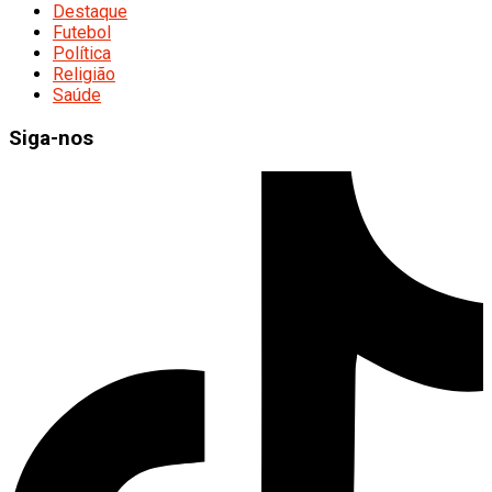
Destaque
Futebol
Política
Religião
Saúde
Siga-nos