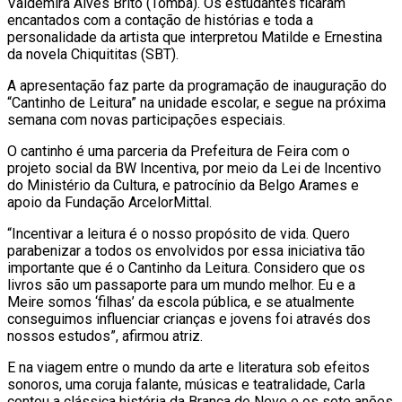
Valdemira Alves Brito (Tomba). Os estudantes ficaram
encantados com a contação de histórias e toda a
personalidade da artista que interpretou Matilde e Ernestina
da novela Chiquititas (SBT).
A apresentação faz parte da programação de inauguração do
“Cantinho de Leitura” na unidade escolar, e segue na próxima
semana com novas participações especiais.
O cantinho é uma parceria da Prefeitura de Feira com o
projeto social da BW Incentiva, por meio da Lei de Incentivo
do Ministério da Cultura, e patrocínio da Belgo Arames e
apoio da Fundação ArcelorMittal.
“Incentivar a leitura é o nosso propósito de vida. Quero
parabenizar a todos os envolvidos por essa iniciativa tão
importante que é o Cantinho da Leitura. Considero que os
livros são um passaporte para um mundo melhor. Eu e a
Meire somos ‘filhas’ da escola pública, e se atualmente
conseguimos influenciar crianças e jovens foi através dos
nossos estudos”, afirmou atriz.
E na viagem entre o mundo da arte e literatura sob efeitos
sonoros, uma coruja falante, músicas e teatralidade, Carla
contou a clássica história da Branca de Neve e os sete anões