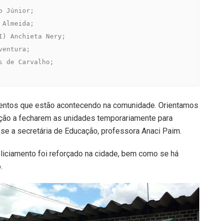
 Júnior;

Almeida;

) Anchieta Nery;

entura;

 de Carvalho;

lentos que estão acontecendo na comunidade. Orientamos
ação a fecharem as unidades temporariamente para
sse a secretária de Educação, professora Anaci Paim.
policiamento foi reforçado na cidade, bem como se há
.