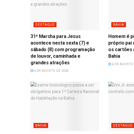
DESTAQUE
BAHIA
31ª Marcha para Jesus
Homem é pr
acontece nesta sexta (7) e
próprio pai
sábado (8) com programação
os cartões 
de louvor, caminhada e
Bahia
grandes atrações
6 DE AGOSTO 
6 DE AGOSTO DE 2026
BAHIA
DESTAQUE