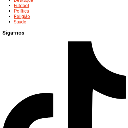
Destaque
Futebol
Política
Religião
Saúde
Siga-nos