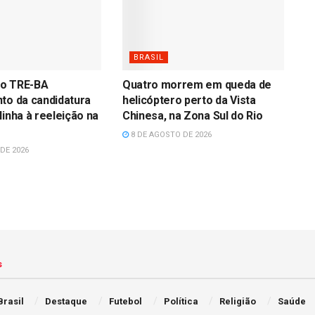
BRASIL
o TRE-BA
Quatro morrem em queda de
to da candidatura
helicóptero perto da Vista
linha à reeleição na
Chinesa, na Zona Sul do Rio
8 DE AGOSTO DE 2026
DE 2026
s
Brasil
Destaque
Futebol
Política
Religião
Saúde