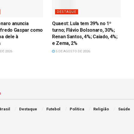
DESTAQUE
onaro anuncia
Quaest: Lula tem 39% no 1º
lfredo Gaspar como
turno; Flávio Bolsonaro, 30%;
pa dele à
Renan Santos, 4%; Caiado, 4%;
a
e Zema, 2%
DE 2026
5 DE AGOSTO DE 2026
s
Brasil
Destaque
Futebol
Política
Religião
Saúde