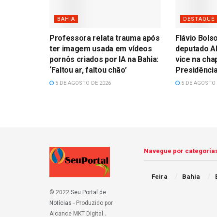
BAHIA
DESTAQUE
Professora relata trauma após
Flávio Bols
ter imagem usada em vídeos
deputado A
pornôs criados por IA na Bahia:
vice na cha
‘Faltou ar, faltou chão’
Presidênci
5 DE AGOSTO DE 2026
5 DE AGOSTO 
Navegue por categoria
Feira
Bahia
© 2022
Seu Portal de
Notícias
- Produzido por
Alcance MKT Digital
.