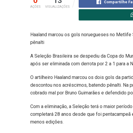
0
13
Compartilhe F
AÇÕES
VISUALIZAÇÕES
Haaland marcou os gols noruegueses no Metlife
pênalti
A Seleção Brasileira se despediu da Copa do Mun
após ser eliminada com derrota por 2 a 1 para a 
O artilheiro Haaland marcou os dois gols da par
descontou nos acréscimos, batendo pênalti. Na pr
cobrado mal por Bruno Guimarães e defendido por
Com a eliminação, a Seleção terá o maior período
completará 28 anos desde que foi pentacampeã e
menos edições.