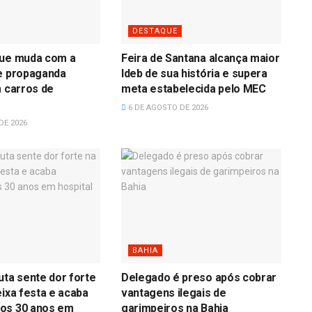
DESTAQUE
que muda com a
Feira de Santana alcança maior
de propaganda
Ideb de sua história e supera
m carros de
meta estabelecida pelo MEC
6 DE AGOSTO DE 2026
DE 2026
BAHIA
uta sente dor forte
Delegado é preso após cobrar
eixa festa e acaba
vantagens ilegais de
os 30 anos em
garimpeiros na Bahia