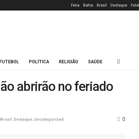
Feira
Bahia
Brasil
Destaque
Fute
FUTEBOL
POLÍTICA
RELIGIÃO
SAÚDE
ão abrirão no feriado
0
Brasil
,
Destaque
,
Uncategorized