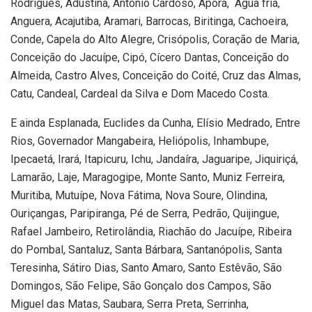
Rodrigues, Adustina, Antônio Cardoso, Aporá, Água fria,
Anguera, Acajutiba, Aramari, Barrocas, Biritinga, Cachoeira,
Conde, Capela do Alto Alegre, Crisópolis, Coração de Maria,
Conceição do Jacuípe, Cipó, Cícero Dantas, Conceição do
Almeida, Castro Alves, Conceição do Coité, Cruz das Almas,
Catu, Candeal, Cardeal da Silva e Dom Macedo Costa.
E ainda Esplanada, Euclides da Cunha, Elísio Medrado, Entre
Rios, Governador Mangabeira, Heliópolis, Inhambupe,
Ipecaetá, Irará, Itapicuru, Ichu, Jandaíra, Jaguaripe, Jiquiriçá,
Lamarão, Laje, Maragogipe, Monte Santo, Muniz Ferreira,
Muritiba, Mutuípe, Nova Fátima, Nova Soure, Olindina,
Ouriçangas, Paripiranga, Pé de Serra, Pedrão, Quijingue,
Rafael Jambeiro, Retirolândia, Riachão do Jacuípe, Ribeira
do Pombal, Santaluz, Santa Bárbara, Santanópolis, Santa
Teresinha, Sátiro Dias, Santo Amaro, Santo Estêvão, São
Domingos, São Felipe, São Gonçalo dos Campos, São
Miguel das Matas, Saubara, Serra Preta, Serrinha,