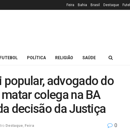
Feira
Bahia
Brasil
Destaque
Fute
FUTEBOL
POLÍTICA
RELIGIÃO
SAÚDE
i popular, advogado do
 matar colega na BA
 da decisão da Justiça
0
tro
Destaque
,
Feira