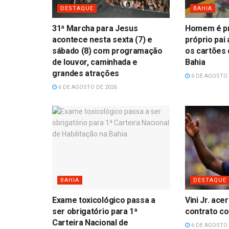
DESTAQUE
BAHIA
31ª Marcha para Jesus
Homem é pr
acontece nesta sexta (7) e
próprio pai
sábado (8) com programação
os cartões 
de louvor, caminhada e
Bahia
grandes atrações
6 DE AGOSTO 
6 DE AGOSTO DE 2026
BAHIA
DESTAQUE
Exame toxicológico passa a
Vini Jr. ac
ser obrigatório para 1ª
contrato co
Carteira Nacional de
6 DE AGOSTO 