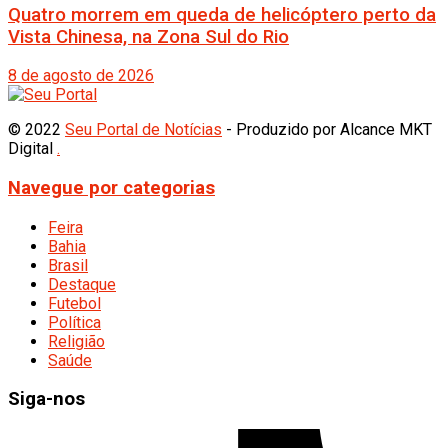
Quatro morrem em queda de helicóptero perto da
Vista Chinesa, na Zona Sul do Rio
8 de agosto de 2026
© 2022
Seu Portal de Notícias
- Produzido por Alcance MKT
Digital
.
Navegue por categorias
Feira
Bahia
Brasil
Destaque
Futebol
Política
Religião
Saúde
Siga-nos