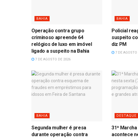
BAHIA
BAHIA
Operação contra grupo
Policial re
criminoso apreende 64
suspeito co
relógios de luxo em imóvel
diz PM
ligado a suspeito na Bahia
7 DE AGOSTO 
7 DE AGOSTO DE 2026
BAHIA
DESTAQUE
Segunda mulher é presa
31ª Marcha
durante operação contra
acontece ne