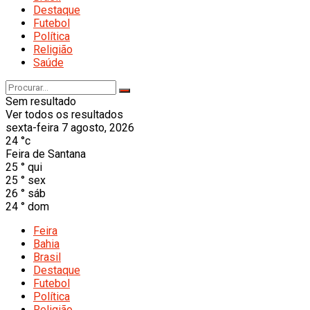
Destaque
Futebol
Política
Religião
Saúde
Sem resultado
Ver todos os resultados
sexta-feira 7 agosto, 2026
24
°c
Feira de Santana
25
°
qui
25
°
sex
26
°
sáb
24
°
dom
Feira
Bahia
Brasil
Destaque
Futebol
Política
Religião